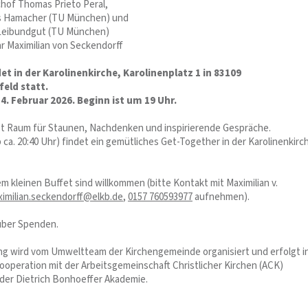
chof Thomas Prieto Peral,
as Hamacher (TU München) und
 Leibundgut (TU München)
ar Maximilian von Seckendorff
et in der Karolinenkirche, Karolinenplatz 1 in 83109
eld statt.
. Februar 2026. Beginn ist um 19 Uhr.
t Raum für Staunen, Nachdenken und inspirierende Gespräche.
 ca. 20:40 Uhr) findet ein gemütliches Get-Together in der Karolinenkirc
m kleinen Buffet sind willkommen (bitte Kontakt mit Maximilian v.
imilian.seckendorff@elkb.de
,
0157 760593977
aufnehmen).
über Spenden.
ng wird vom Umweltteam der Kirchengemeinde organisiert und erfolgt i
operation mit der Arbeitsgemeinschaft Christlicher Kirchen (ACK)
er Dietrich Bonhoeffer Akademie.