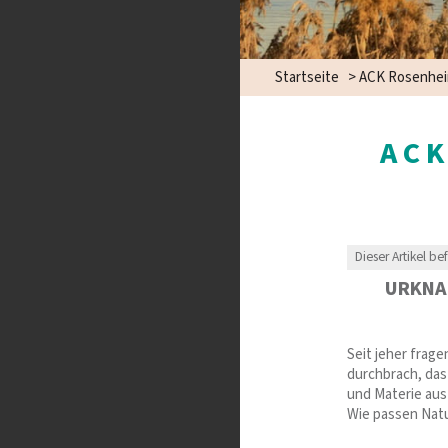
Startseite
>
ACK Rosenhei
ACK
Dieser Artikel be
URKNA
Seit jeher frage
durchbrach, das
und Materie aus
Wie passen Nat