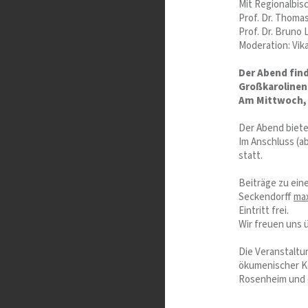
Mit Regionalbis
Prof. Dr. Thom
Prof. Dr. Bruno
Moderation: Vik
Der Abend find
Großkarolinenf
Am Mittwoch, 4
Der Abend biete
Im Anschluss (ab
statt.
Beiträge zu eine
Seckendorff
max
Eintritt frei.
Wir freuen uns 
Die Veranstaltu
ökumenischer Ko
Rosenheim und d